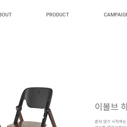
BOUT
PRODUCT
CAMPAIG
 story
#ergomoments
BY CARRIERS
HIGH CHAIR
CA
l Advisors
Previous
Campaign
ni Deluxe ｜옴니디럭스
Evolve High Chair 2-in-1
l Awards
｜이볼브 하이체어 2-in-1
ni Breeze ｜옴니브리즈
INSTAGRAM
Kitchen Helper ｜이볼브
pseat Alta｜힙시트 알타
YOUTUBE
하이체어 키친헬퍼
rloom｜에어룸
ni 360｜옴니 360
에어
race Soft Air Mesh｜
레이스 소프트 에어 메쉬
brace｜엠브레이스
이볼브 하
pseat｜힙시트 쿨에어
ay｜어웨이
혼자 앉기 시작하는 