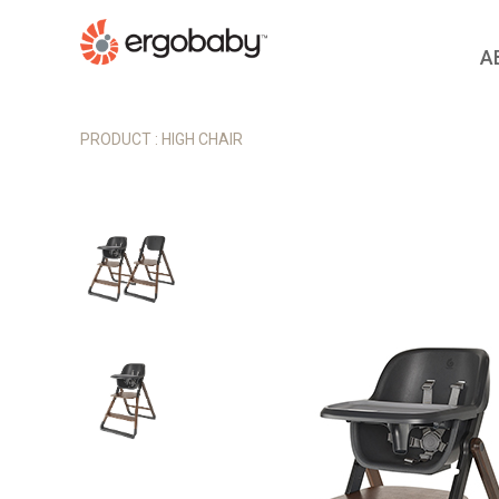
A
Brand
BA
PRODUCT
: HIGH CHAIR
Medica
Om
Globa
Om
Hi
Ae
Om
쿨
Emb
엠브
Em
Hi
Aw